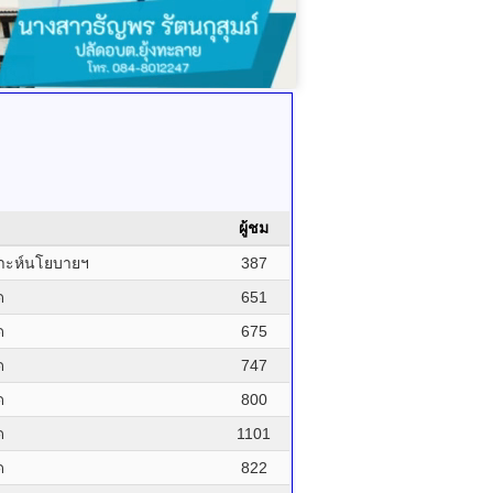
ผู้ชม
ราะห์นโยบายฯ
387
ด
651
ด
675
ด
747
ด
800
ด
1101
ด
822